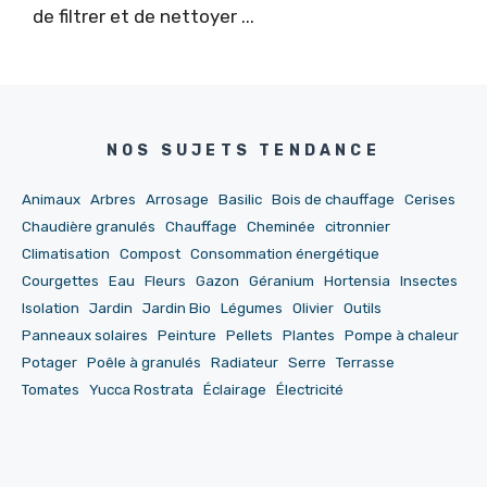
de filtrer et de nettoyer ...
NOS SUJETS TENDANCE
Animaux
Arbres
Arrosage
Basilic
Bois de chauffage
Cerises
Chaudière granulés
Chauffage
Cheminée
citronnier
Climatisation
Compost
Consommation énergétique
Courgettes
Eau
Fleurs
Gazon
Géranium
Hortensia
Insectes
Isolation
Jardin
Jardin Bio
Légumes
Olivier
Outils
Panneaux solaires
Peinture
Pellets
Plantes
Pompe à chaleur
Potager
Poêle à granulés
Radiateur
Serre
Terrasse
Tomates
Yucca Rostrata
Éclairage
Électricité